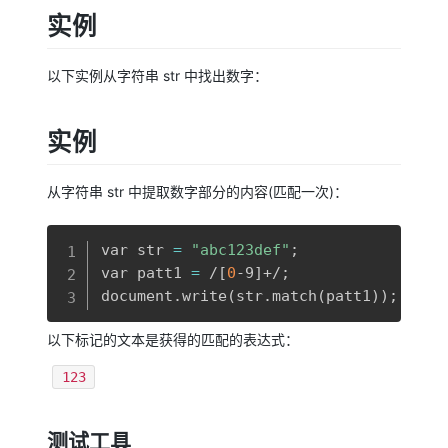
实例
以下实例从字符串 str 中找出数字：
实例
从字符串 str 中提取数字部分的内容(匹配一次)：
复制
var str 
=
"abc123def"
;
var patt1 
=
 /
[
0
-9
]
+/
;
document.write
(
str.match
(
patt1
))
;
以下标记的文本是获得的匹配的表达式：
123
测试工具